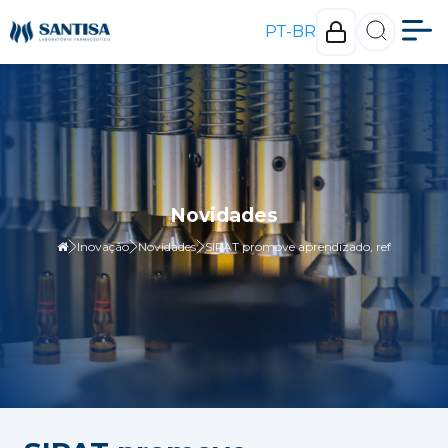
PT-BR
Novidades
Inovação
Novidades
SIPAT promove aprendizado, ref