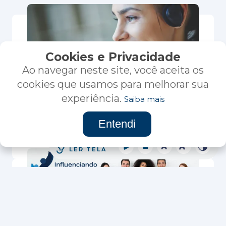
Cookies e Privacidade
Ao navegar neste site, você aceita os
SAC
cookies que usamos para melhorar sua
experiência.
Saiba mais
Tire suas dúvidas
Entendi
Clique aqui
Acessibilidade
LER TELA
Estágios