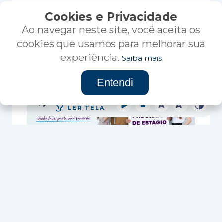
SAC
Cookies e Privacidade
Ao navegar neste site, você aceita os
Tire suas dúvidas
cookies que usamos para melhorar sua
experiência.
Saiba mais
Clique aqui
Entendi
Acessibilidade
LER TELA
Estágios
Clique aqui