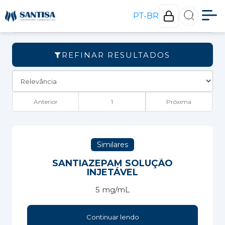
PT-BR
Filtrar
CATEGORIAS
REFINAR RESULTADOS
Anterior
1
Próxima
Similares
SANTIAZEPAM SOLUÇÃO
INJETÁVEL
5 mg/mL
Continuar lendo