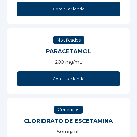
Continuar lendo
Notificados
PARACETAMOL
200 mg/mL
Continuar lendo
Genéricos
CLORIDRATO DE ESCETAMINA
50mg/mL