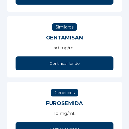
Similares
GENTAMISAN
40 mg/mL
Continuar lendo
Genéricos
FUROSEMIDA
10 mg/mL