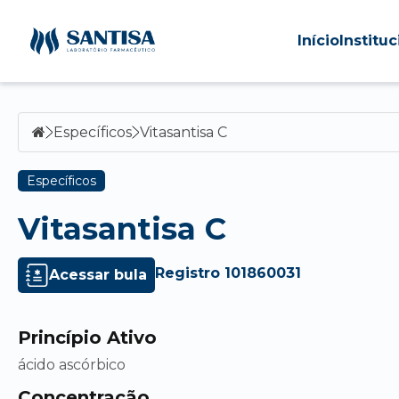
Início
Instituc
Específicos
Vitasantisa C
Específicos
Vitasantisa C
Registro 101860031
Acessar bula
Princípio Ativo
ácido ascórbico
Concentração