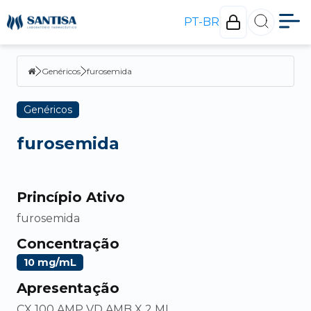
PT-BR
Genéricos
furosemida
Genéricos
furosemida
Princípio Ativo
furosemida
Concentração
10 mg/mL
Apresentação
CX 100 AMP VD AMB X 2 ML